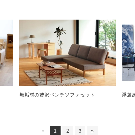
無垢材の贅沢ベンチソファセット
浮遊
«
1
2
3
»