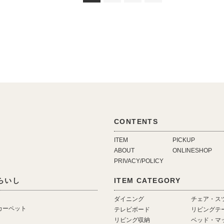
CONTENTS
ITEM
PICKUP
ABOUT
ONLINESHOP
PRIVACY/POLICY
しらいし
ITEM CATEGORY
ダイニング
チェア・ス
カーペット
テレビボード
リビングテ
リビング収納
ベッド・マ