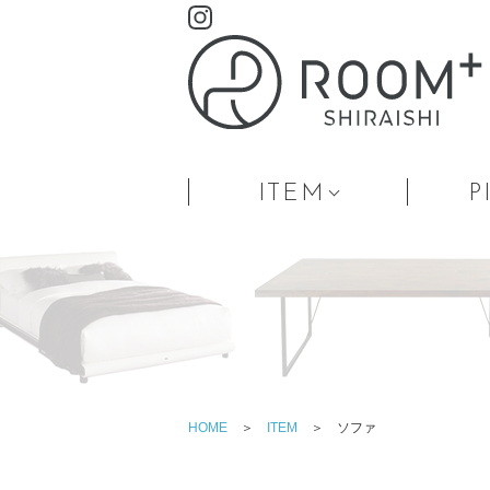
ITEM
P
HOME
＞
ITEM
＞ ソファ