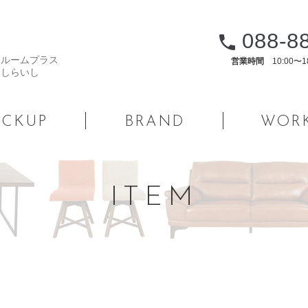
088-8
営業時間
10:00〜
ICKUP
BRAND
WOR
ITEM