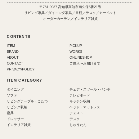
〒781-0087 高知県高知市南久保5番21号
リビング家具／ダイニング家具／書棚／デスク／カーペット
オーダーカーテン／インテリア雑貨
CONTENTS
ITEM
PICKUP
BRAND
WORKS
ABOUT
ONLINESHOP
CONTACT
ご購入〜お届けまで
PRIVACY/POLICY
ITEM CATEGORY
ダイニング
チェア・スツール・ベンチ
ソファ
テレビボード
リビングテーブル・こたつ
キッチン収納
リビング収納
ベッド・マットレス
寝具
チェスト
ドレッサー
デスク
インテリア雑貨
じゅうたん