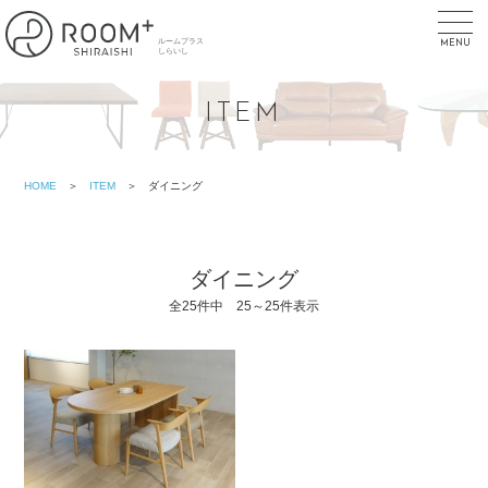
toggl
navig
MENU
ITEM
HOME
＞
ITEM
＞ ダイニング
ダイニング
全25件中 25～25件表示